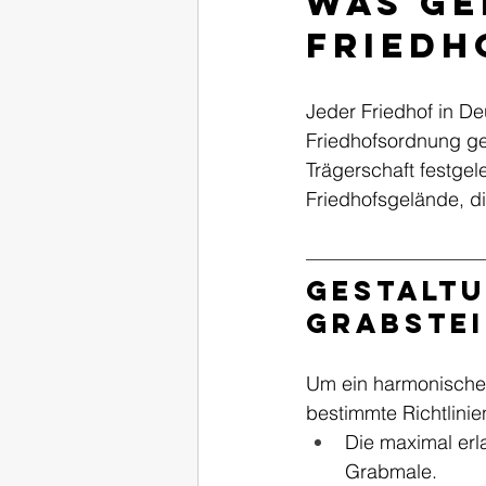
Was ge
Friedh
Jeder Friedhof in De
Friedhofsordnung gen
Trägerschaft festge
Friedhofsgelände, di
Gestaltu
Grabste
Um ein harmonisches
bestimmte Richtlinie
Die maximal erl
Grabmale.