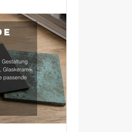
de 
 Gestaltung 
, Glaskeramik 
ie passende 