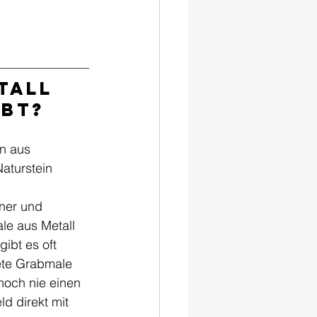
tall 
ubt?
n aus 
Naturstein 
ener und 
le aus Metall 
ibt es oft 
ete Grabmale 
noch nie einen 
d direkt mit 