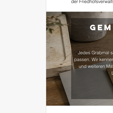
der Friedhofsverwal
Gem
Jedes Grabmal so
passen. Wir kennen
und weiteren Mat