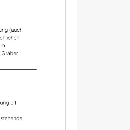
zung (auch 
chlichen 
em 
 Gräber.
ung oft 
 stehende 