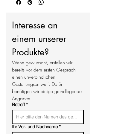
Der Sockel besteht aus hochfestem
Genehmigung.
Beton, der hell eingefärbt ist. Auf
Sie erhalten mit Ihrer anfrage oder nach
Wunsch sind auch andere Farben
abgeschlossener Reservierung einen
Interesse an 
möglich.
Layoutvorschlag des Grabmals nach
Ihren Vorgaben. Sollten Sie noch
einem unserer 
Anpassungswünsche haben, stimmen
wir diese gerne mit Ihnen ab. Wir
beginnen mit der Herstellung, sobald
Produkte?
Sie zufrieden sind.
Wenn gewünscht, erstellen wir 
bereits vor dem ersten Gespräch 
einen unverbindlichen 
Gestaltungsentwurf. Dafür 
benötigen wir einige grundlegende 
Angaben.
Betreff
*
Ihr Vor- und Nachname
*