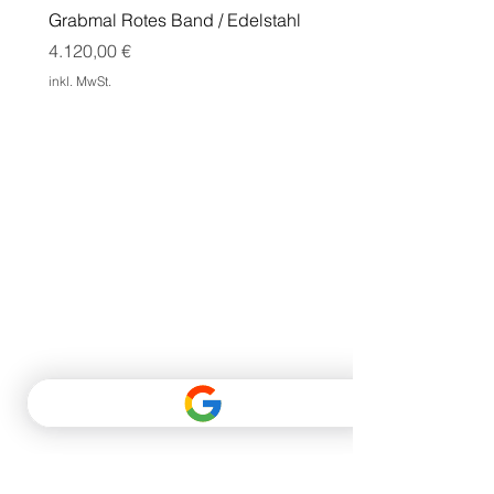
Grabmal Rotes Band / Edelstahl
Grabmal Edge mit Doppe
Cortenstahl
Preis
4.120,00 €
Preis
1.550,00 €
inkl. MwSt.
inkl. MwSt.