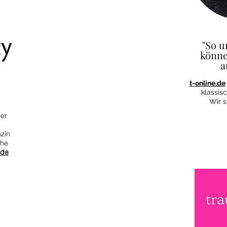
"So 
könne
a
t-online.de
klassis
Wir s
ber
zin
che
.de