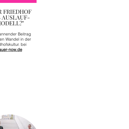
R FRIEDHOF
 AUSLAUF­
O­DELL?"
annender Beitrag
en Wandel in der
dhofskultur. bei
rauer-now.de