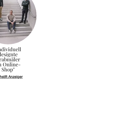
ndividuell
designte
rabmäler
m Online-
Shop"
stift Anzeiger