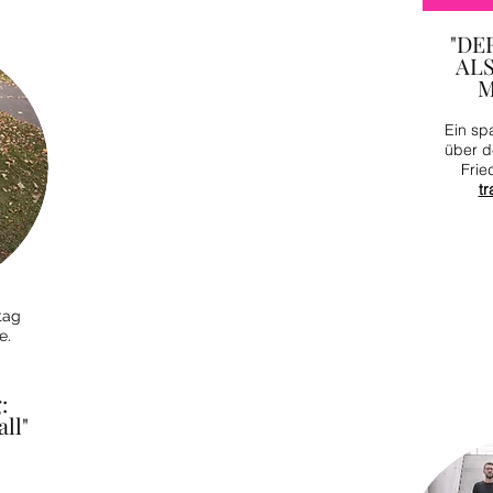
"DE
ALS
M
Ein sp
über d
Frie
t
tag
e.
:
ll"