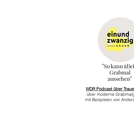
"
So kann (d)e
Grabmal
"
aussehen
WDR Podcast über Trauer
über moderne Grabmalg
mit Beispielen von Ande