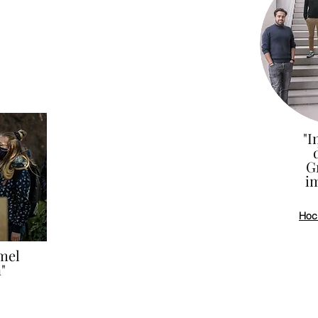
"I
G
i
Hoch
mel
"