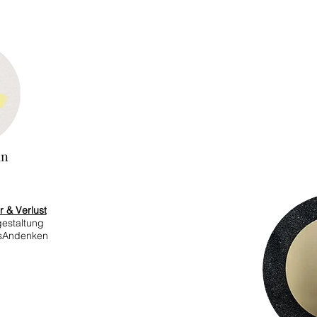
in
 & Verlust
estaltung
rsAndenken