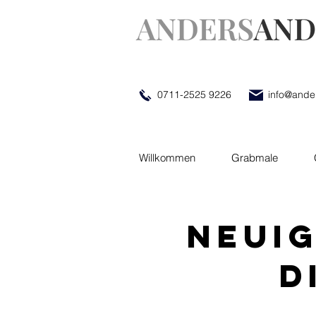
0711-2525 9226
info@ande
Willkommen
Grabmale
Neui
d