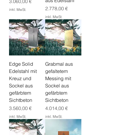
aus Edelstahl
Preis
3.060,00 €
Preis
2.778,00 €
inkl. MwSt.
inkl. MwSt.
Edge Solid
Grabmal aus
Edelstahl mit
gefaltetem
Kreuz und
Messing mit
Sockel aus
Sockel aus
gefärbtem
gefärbtem
Sichtbeton
Sichtbeton
Preis
Preis
3.560,00 €
4.014,00 €
inkl. MwSt.
inkl. MwSt.