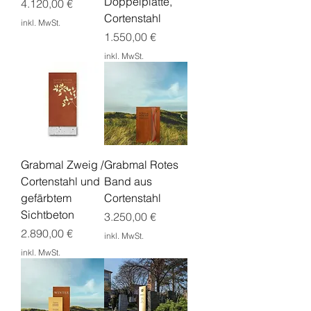
Doppelplatte,
Preis
4.120,00 €
Cortenstahl
inkl. MwSt.
Preis
1.550,00 €
inkl. MwSt.
Grabmal Zweig /
Grabmal Rotes
Cortenstahl und
Band aus
gefärbtem
Cortenstahl
Sichtbeton
Preis
3.250,00 €
Preis
2.890,00 €
inkl. MwSt.
inkl. MwSt.