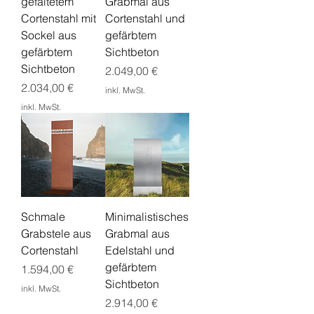
gefaltetem
Grabmal aus
Cortenstahl mit
Cortenstahl und
Sockel aus
gefärbtem
gefärbtem
Sichtbeton
Sichtbeton
Preis
2.049,00 €
Preis
2.034,00 €
inkl. MwSt.
inkl. MwSt.
Schmale
Minimalistisches
Grabstele aus
Grabmal aus
Cortenstahl
Edelstahl und
gefärbtem
Preis
1.594,00 €
Sichtbeton
inkl. MwSt.
Preis
2.914,00 €