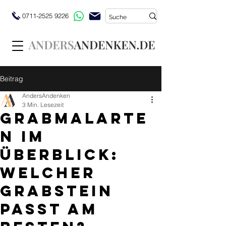
0711-2525 9226
Beitrag
AndersAndenken
3 Min. Lesezeit
Grabmalarte
n im
Überblick:
Welcher
Grabstein
passt am