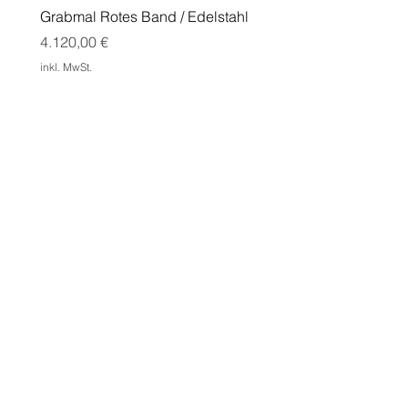
Grabmal Rotes Band / Edelstahl
Grabmal Edge mit Doppe
Cortenstahl
Preis
4.120,00 €
Preis
1.550,00 €
inkl. MwSt.
inkl. MwSt.