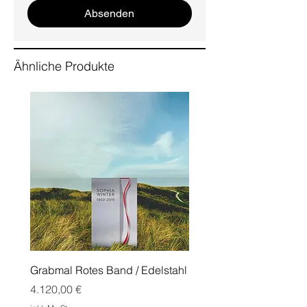
Absenden
Ähnliche Produkte
Grabmal Rotes Band / Edelstahl
Grabmal Edge mit Doppe
Cortenstahl
Preis
4.120,00 €
Preis
1.550,00 €