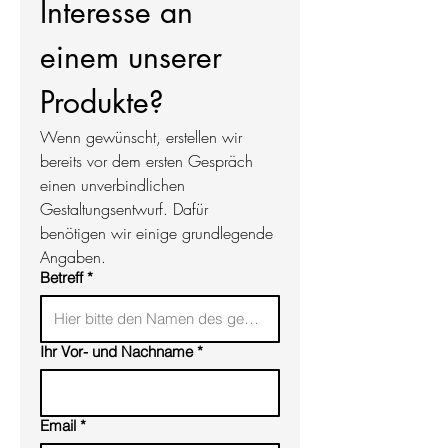
Interesse an 
Produkteigenschaften
Durch verschiedene
einem unserer 
Friedhofsverordnungen ergeben sich
unterschiedliche Anforderungen an die
Abmaße. Wenn Sie das für sich
Produkte?
passende Format entschieden haben,
klären wir anschließen die genaue
Wenn gewünscht, erstellen wir 
Größe mit der Friedhofsverwaltung
bereits vor dem ersten Gespräch 
einen unverbindlichen 
Materialeigenschaften
Gestaltungsentwurf. Dafür 
Material Schriftplatte: 100%
benötigen wir einige grundlegende 
recycletes HDPE/PET, absolut
Angaben.
Witterungsbeständig und vollständig
Betreff
*
recycelbar.
Die Platte wird nach Ihren Angaben
graviert.
Ihr Vor- und Nachname
*
sonstige Hinweise
Lieferzeit: 4-6 Wochen
Email
*
Sie erhalten nach der Bestellung einen