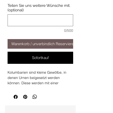
Teilen Sie uns weitere Wünsche mit.
(optional)
0/500
Warenkorb / unverbindlich Reservieren
Sofortkauf
Kolumbarien sind kleine Gewölbe, in
denen Urnen beigesetzt werden
können. Diese werden mit einer
Deckplatte verschlossen, welche als
Gedenktafel dient. Auf unseren
Kolumbarienplatten lassen sich Initialien
und Motive des Verstorbenen
verewigen.