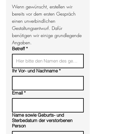
um die Witterungsbeständigkeit zu
Wenn gewünscht, erstellen wir 
gewährleisten was eine gleichbleibende
bereits vor dem ersten Gespräch 
Optik garantiert. Die Oberfläche des
einen unverbindlichen 
Materials erhält einen Feinschliff.
Gestaltungsentwurf. Dafür 
benötigen wir einige grundlegende 
Art der Schriftaufbringung
Angaben.
Schrift herausgeschnitten:
Hier wird der
Betreff
*
Schriftkörper dem Material entnommen.
Druck/Motivdruck:
Die Schrift wird
mithilfe eines speziellen
Ihr Vor- und Nachname
*
Laserdruckverfahrens auf das Material
gebracht. Eine
Oberflächenbeschichtung schützt
Email
*
Schrift und Motive für einen dauerhaften
Einsatz im Außenbereich.
sonstige Hinweise
Name sowie Geburts- und
Einfacher Aufbau mit beigelegter
Sterbedatum der verstorbenen
Montageanleitung
Person
Eine Pflegeanleitung legen wir dem