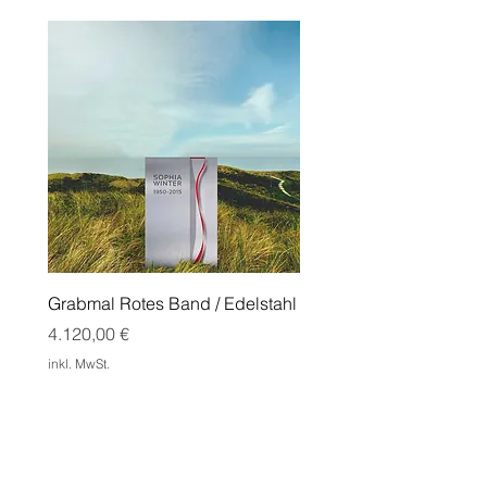
Grabmal Rotes Band / Edelstahl
Grabmal Edge mit Doppe
Cortenstahl
Preis
4.120,00 €
Preis
1.550,00 €
inkl. MwSt.
inkl. MwSt.