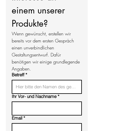
Herkunft. Der Stein kann vor der
Ihren Vorgaben. Sollten Sie noch
einem unserer 
Bearbeitung individuell ausgewählt
Anpassungswünsche haben, stimmen
werden.
wir diese gerne mit Ihnen ab. Wir
beginnen mit der Herstellung, sobald
Produkte?
Sie zufrieden sind.
Wenn gewünscht, erstellen wir 
bereits vor dem ersten Gespräch 
einen unverbindlichen 
Gestaltungsentwurf. Dafür 
benötigen wir einige grundlegende 
Angaben.
Betreff
*
Ihr Vor- und Nachname
*
Email
*