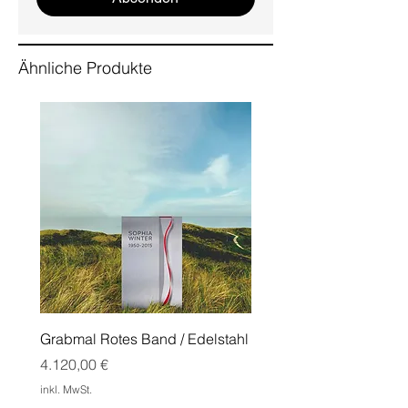
Ähnliche Produkte
Grabmal Rotes Band / Edelstahl
Grabmal Edge mit Doppe
Cortenstahl
Preis
4.120,00 €
Preis
1.550,00 €
inkl. MwSt.