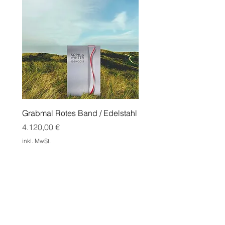
Grabmal Rotes Band / Edelstahl
Grabmal Edge mit Doppe
Cortenstahl
Preis
4.120,00 €
Preis
1.550,00 €
inkl. MwSt.
inkl. MwSt.