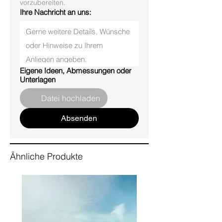
wir diese gerne mit Ihnen ab. Wir
vorzubereiten.
beginnen mit der Herstellung, sobald
Ihre Nachricht an uns:
Sie zufrieden sind.
Eigene Ideen, Abmessungen oder
Unterlagen
Datei hochladen
Absenden
Ähnliche Produkte