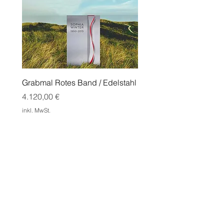
Grabmal Rotes Band / Edelstahl
Grabmal Edge mit Doppe
Cortenstahl
Preis
4.120,00 €
Preis
1.550,00 €
inkl. MwSt.
inkl. MwSt.