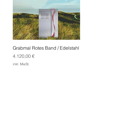
Grabmal Rotes Band / Edelstahl
Grabmal Edge mit Doppe
Cortenstahl
Preis
4.120,00 €
Preis
1.550,00 €
inkl. MwSt.
inkl. MwSt.