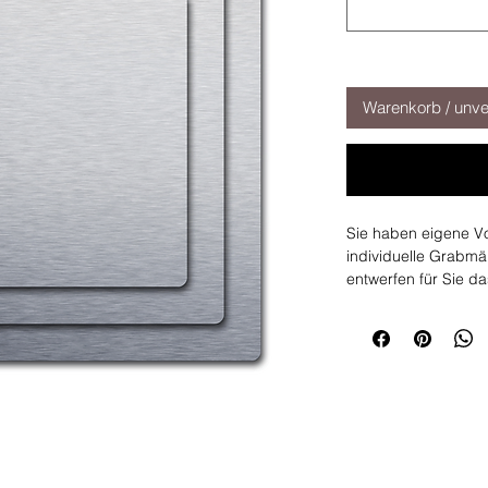
Warenkorb / unve
Sie haben eigene V
individuelle Grabmäl
entwerfen für Sie d
Rufen Sie uns hierf
Mail mit Ihren Vorst
Wir beraten Sie ger
Grabmal für Ihre Li
Gerne erstellen wir 
Nutzen Sie das Kont
Schreiben Sie uns e