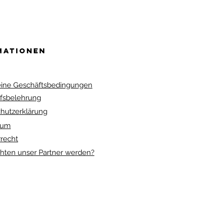
Preis
1.550,00 €
inkl. MwSt.
mationen
ine Geschäftsbedingungen
fsbelehrung
hutzerklärung
sum
recht
hten unser Partner werden?