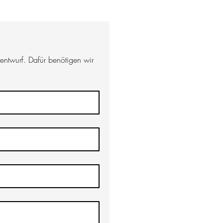
enken.de
an:
+49 (0)711 25259226
Mo-So 09:00-
ntwurf. Dafür benötigen wir 