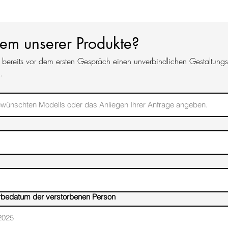
an
info@andersand
oder rufen Sie uns 
18:00 Uhr
nem unserer Produkte?
bereits vor dem ersten Gespräch einen unverbindlichen Gestaltungse
.
rbedatum der verstorbenen Person