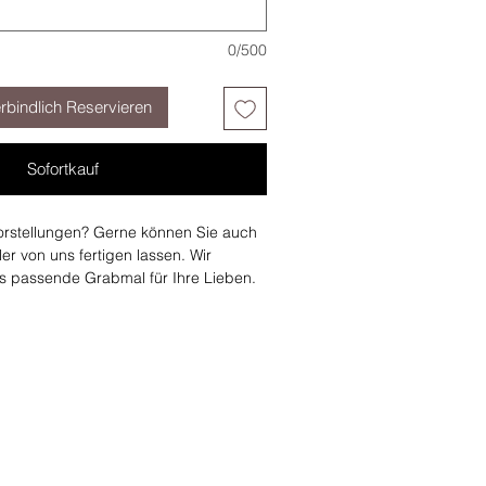
0/500
rbindlich Reservieren
Sofortkauf
orstellungen? Gerne können Sie auch
er von uns fertigen lassen. Wir
as passende Grabmal für Ihre Lieben.
ür gerne an oder schicken Sie uns eine
ellungen.
ne und designen für Sie das richtige
eben.
Ihnen ein individuelles Angebot.
aktformular
ine Email